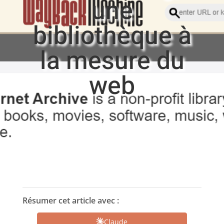
une
bibliothèque à
la mesure du
web
Résumer cet article avec :
Claude