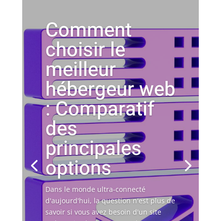
Comment
choisir le
meilleur
hébergeur web
: Comparatif
des
principales
options
Dans le monde ultra-connecté
d'aujourd'hui, la question n'est plus de
savoir si vous avez besoin d'un site