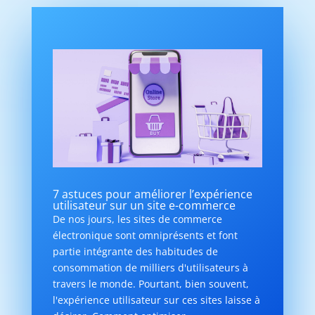
7 astuces pour améliorer l’expérience
utilisateur sur un site e-commerce
De nos jours, les sites de commerce
électronique sont omniprésents et font
partie intégrante des habitudes de
consommation de milliers d'utilisateurs à
travers le monde. Pourtant, bien souvent,
l'expérience utilisateur sur ces sites laisse à