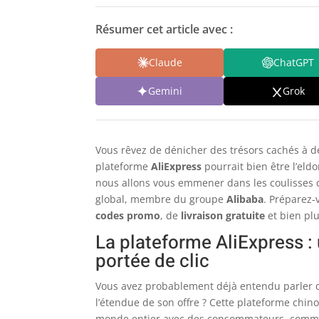
Résumer cet article avec :
Claude
ChatGPT
Gemini
Grok
Vous rêvez de dénicher des trésors cachés à de
plateforme
AliExpress
pourrait bien être l’eld
nous allons vous emmener dans les coulisses
global, membre du groupe
Alibaba
. Préparez-
codes promo
, de
livraison gratuite
et bien pl
La plateforme AliExpress :
portée de clic
Vous avez probablement déjà entendu parler d
l’étendue de son offre ? Cette plateforme chin
monde entier avec des consommateurs, comme v