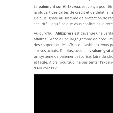
Le
paiement sur AliExpress
est conçu pour être
la plupart des cartes de crédit et de débit, ai
De plus, grâce au système de protection de l’ac
sécurité jusqu’à ce que vous confirmiez la réc
Aujourd’hui,
AliExpress
est devenue une vérita
affaires. Grâce à une large gamme de produits,
des coupons et des offres de cashback, vous po
sur vos achats. De plus, avec la
livraison gratu
un système de paiement sécurisé, faire du sho
et facile. Alors, pourquoi ne pas tenter l’expér
d’AliExpress ?