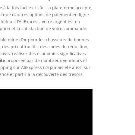
 à la fois facile et sûr. La plateforme accepte
nsi que d’autres options de paiement en ligne.
heteur d’AliExpress, votre argent est en
eption et la satisfaction de votre commande.
ble mine d’or pour les chasseurs de bonnes
 des prix attractifs, des codes de réduction,
uvez réaliser des économies significatives
ite
proposée par de nombreux vendeurs et
pping sur AliExpress n’a jamais été aussi sûr
ience et partir à la découverte des trésors