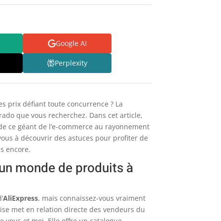
Google AI
Perplexity
s prix défiant toute concurrence ? La
orado que vous recherchez. Dans cet article,
 de ce géant de l’e-commerce au rayonnement
vous à découvrir des astuces pour profiter de
us encore.
 un monde de produits à
’
AliExpress
, mais connaissez-vous vraiment
oise met en relation directe des vendeurs du
ous et moi. Elle offre un catalogue